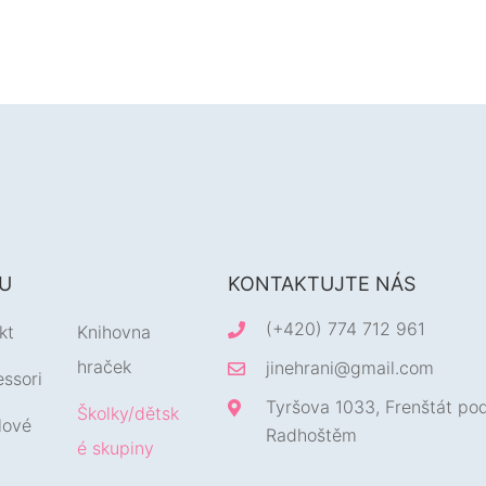
U
KONTAKTUJTE NÁS
(+420) 774 712 961
kt
Knihovna
hraček
jinehrani@gmail.com
ssori
Tyršova 1033, Frenštát po
Školky/dětsk
lové
Radhoštěm
é skupiny